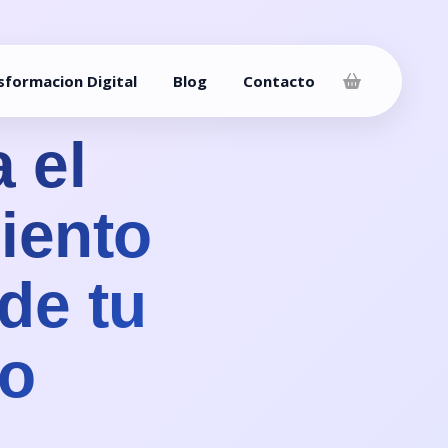
sformacion Digital
Blog
Contacto
 el
iento
 de tu
o