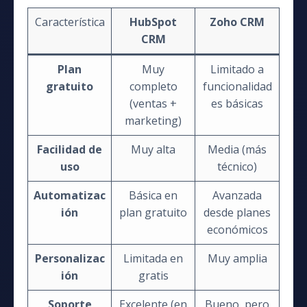
Característica
HubSpot
Zoho CRM
CRM
Plan
Muy
Limitado a
gratuito
completo
funcionalidad
(ventas +
es básicas
marketing)
Facilidad de
Muy alta
Media (más
uso
técnico)
Automatizac
Básica en
Avanzada
ión
plan gratuito
desde planes
económicos
Personalizac
Limitada en
Muy amplia
ión
gratis
Soporte
Excelente (en
Bueno, pero