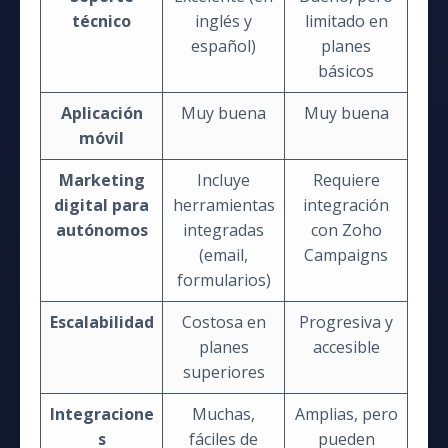
técnico
inglés y
limitado en
español)
planes
básicos
Aplicación
Muy buena
Muy buena
móvil
Marketing
Incluye
Requiere
digital para
herramientas
integración
autónomos
integradas
con Zoho
(email,
Campaigns
formularios)
Escalabilidad
Costosa en
Progresiva y
planes
accesible
superiores
Integracione
Muchas,
Amplias, pero
s
fáciles de
pueden