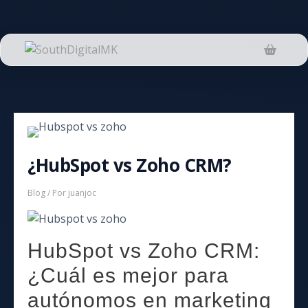
Saltar
al
contenido
¿HubSpot vs Zoho CRM?
Blog
/ Por
juanjoc
HubSpot vs Zoho CRM:
¿Cuál es mejor para
autónomos en marketing