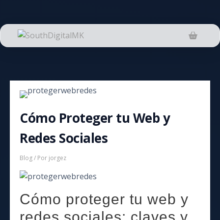
Saltar
al
contenido
Cómo Proteger tu Web y
Redes Sociales
Blog
/ Por
jorgez
Cómo proteger tu web y
redes sociales: claves y