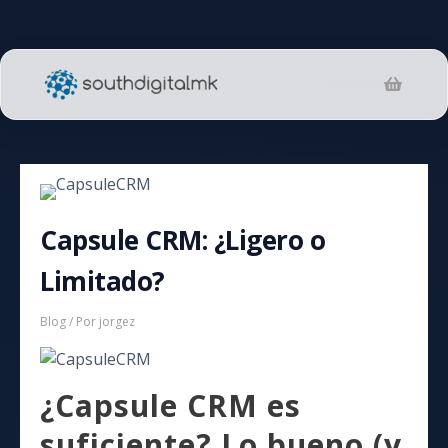
Saltar
al
contenido
Capsule CRM: ¿Ligero o
Limitado?
Blog
/ Por
jorgez
¿Capsule CRM es
suficiente? Lo bueno (y